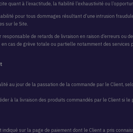
e quant à l’exactitude, la fiabilité l’exhaustivité ou l’opportu
abilité pour tous dommages résultant d’une intrusion fraudule
s sur le Site.
ur responsable de retards de livraison en raison d’erreurs ou 
en cas de grève totale ou partielle notamment des services 
t
lité au jour de la passation de la commande par le Client, selo
der à la livraison des produits commandés par le Client si le 
nt indiqué sur la page de paiement dont le Client a pris connai