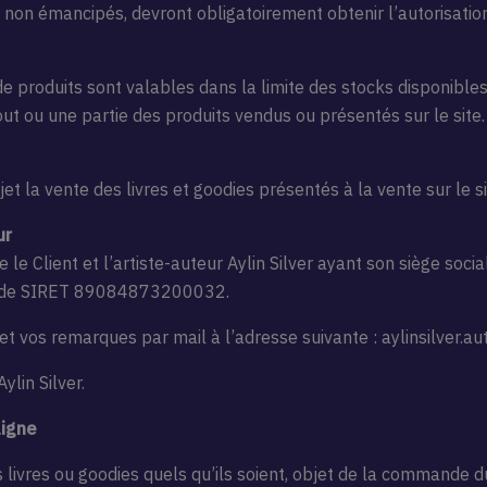
 non émancipés, devront obligatoirement obtenir l’autorisatio
de produits sont valables dans la limite des stocks disponibles.
t ou une partie des produits vendus ou présentés sur le site.
et la vente des livres et goodies présentés à la vente sur le s
ur
le Client et l’artiste-auteur Aylin Silver ayant son siège socia
 de SIRET 89084873200032.
t vos remarques par mail à l’adresse suivante : aylinsilver.a
ylin Silver.
ligne
 livres ou goodies quels qu’ils soient, objet de la commande du