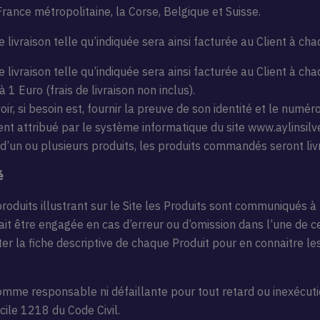
 France métropolitaine, la Corse, Belgique et Suisse.
de livraison telle qu’indiquée sera ainsi facturée au Client à cha
 de livraison telle qu’indiquée sera ainsi facturée au Client à c
1 Euro (frais de livraison non inclus).
uvoir, si besoin est, fournir la preuve de son identité et le nu
nt attribué par le système informatique du site www.aylinsilv
é d’un ou plusieurs produits, les produits commandés seront liv
é
duits illustrant sur le Site les Produits sont communiqués à ti
rait être engagée en cas d’erreur ou d’omission dans l’une de
ter la fiche descriptive de chaque Produit pour en connaitre le
comme responsable ni défaillante pour tout retard ou inexécuti
cile 1218 du Code Civil.